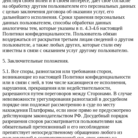
действуя своей волей и в своем интересе, дает свое согласие
на обработку другим пользователем его персональных данных
с целью заключения договора об оказании услуг, его
дальнейшего исполнения. Сроки хранения персональных
данных пользователем, способы обработки данных
аналогичны тем, которые указаны в п. 4.3-4.6 настоящей
Политики конфиденциальности. Пользователь обязан
воздержаться от раскрытия третьим лицам сведений о другом
пользователе, а также любых других, которые стали ему
известны в связи с оказанием услуг другому пользователю.
5. Заключительные положения.
5.1. Все споры, разногласия или требования сторон,
возникающие из настоящей Политики конфиденциальности
или в связи с ней, в том числе касающиеся ее исполнения,
нарушения, прекращения или недействительности,
разрешаются путем переговоров между Сторонами. В случае
невозможности урегулирования разногласий в досудебном
порядке они подлежат рассмотрению в суде по месту
нахождения Платформы, если иное прямо не предусмотрено
действующим законодательством РФ. Досудебный порядок
разрешения споров рассматривается пользователями как
обязательный претензионный и его несоблюдение
препятствует непосредственному обращению любого из
пользователей в соответствующий суд, срок ответа на