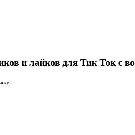
иков и лайков для Тик Ток с в
иску!